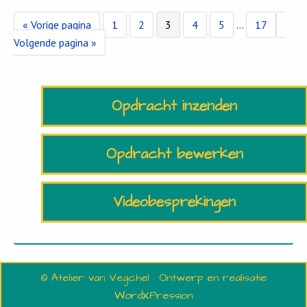
Ga
Pagina
Pagina
Pagina
Pagina
Pagina
Interim
Pagina
Ga
«
Vorige pagina
1
2
3
4
5
…
17
naar
pagina's
naar
Volgende pagina »
zijn
weggelaten
Opdracht inzenden
Opdracht bewerken
Videobesprekingen
© Atelier van Vegchel · Ontwerp en realisatie
WordXPression