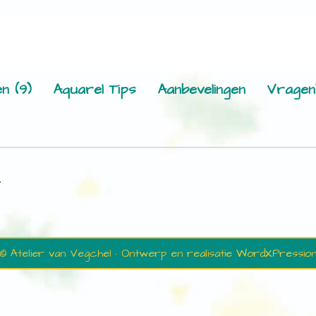
n (9)
Aquarel Tips
Aanbevelingen
Vragen
.
© Atelier van Vegchel · Ontwerp en realisatie
WordXPressio