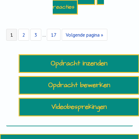
reacties
Pagina
Pagina
Pagina
Interim
Pagina
Ga
1
2
3
…
17
Volgende pagina »
pagina's
naar
zijn
weggelaten
Opdracht inzenden
Opdracht bewerken
Videobesprekingen