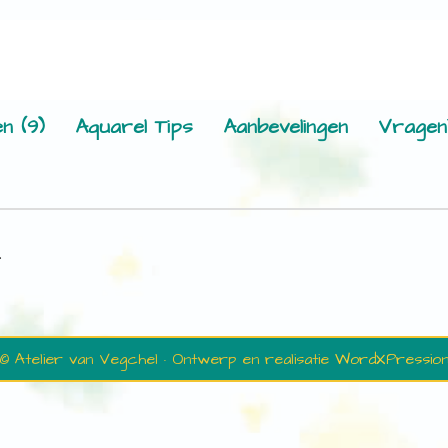
n (9)
Aquarel Tips
Aanbevelingen
Vragen
.
© Atelier van Vegchel · Ontwerp en realisatie
WordXPressio