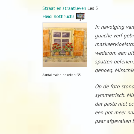
Straat en straatleven
Les 5
Heidi Rothfuchs
In navolging van
guache verf geb
maskeervloeistof
wederom een uitd
spatten oefenen,
genoeg. Misschie
Aantal malen bekeken: 35
Op de foto ston
symmetrisch. Mi
dat paste niet e
een pot meer naa
paar afgevallen 