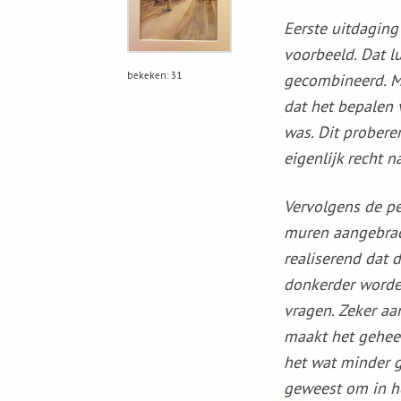
Eerste uitdaging
voorbeeld. Dat lu
bekeken: 31
gecombineerd. Ma
dat het bepalen 
was. Dit proberen
eigenlijk recht n
Vervolgens de p
muren aangebrach
realiserend dat 
donkerder worde
vragen. Zeker aa
maakt het geheel
het wat minder g
geweest om in h