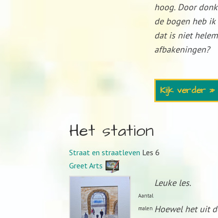
hoog. Door donke
de bogen heb ik 
dat is niet hele
afbakeningen?
Kijk verder »
Het station
Straat en straatleven
Les 6
Greet Arts
Leuke les.
Aantal
Hoewel het uit de
malen