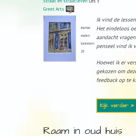
Straat en straatleven
Les 5
Greet Arts
Ik vind de lesse
Het eindeloos oe
Aantal
malen
aandacht vragen
bekeken:
penseel vind ik 
20
Hoewel ik er ver
gekozen om deze
feedback op te kr
Kijk verder »
Raam in oud huis