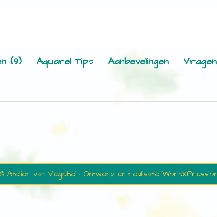
n (9)
Aquarel Tips
Aanbevelingen
Vragen
.
© Atelier van Vegchel · Ontwerp en realisatie
WordXPressio