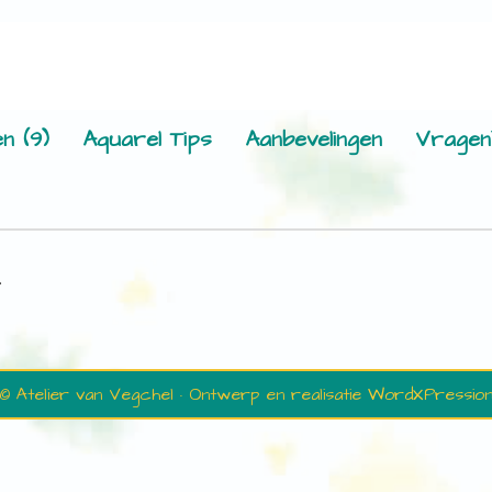
n (9)
Aquarel Tips
Aanbevelingen
Vragen
.
© Atelier van Vegchel · Ontwerp en realisatie
WordXPressio