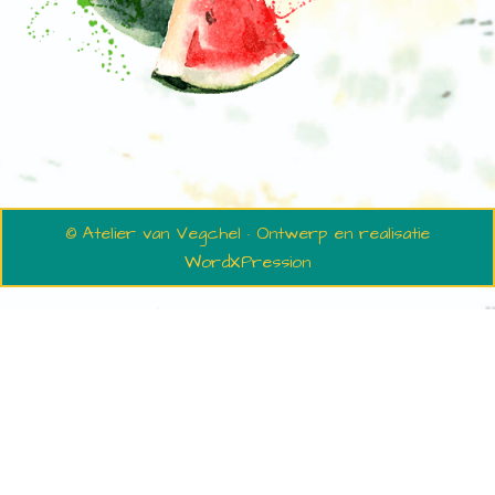
© Atelier van Vegchel · Ontwerp en realisatie
WordXPression