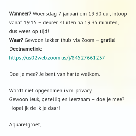
Wanneer?
Woensdag 7 januari om 19.30 uur, inloop
vanaf 19.15 – deuren sluiten na 19.35 minuten,
dus wees op tijd!
Waar?
Gewoon lekker thuis via Zoom –
gratis
!
Deelnamelink:
https://us02web.zoom.us/j/84527661237
Doe je mee? Je bent van harte welkom.
Wordt niet opgenomen i.v.m. privacy
Gewoon leuk, gezellig en leerzaam – doe je mee?
Hopelijk zie ik je daar!
Aquarelgroet,