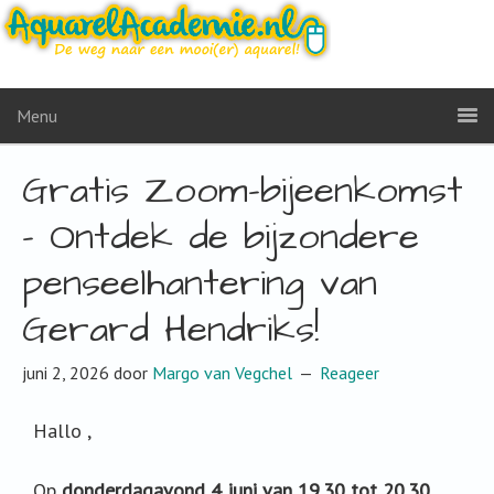
Menu
Gratis Zoom-bijeenkomst
– Ontdek de bijzondere
penseelhantering van
Gerard Hendriks!
juni 2, 2026
door
Margo van Vegchel
Reageer
Hallo ,
Op
donderdagavond 4 juni van 19.30 tot 20.30