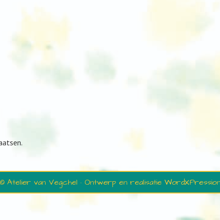
aatsen.
© Atelier van Vegchel · Ontwerp en realisatie
WordXPressio