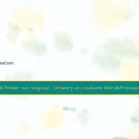
aatsen.
© Atelier van Vegchel · Ontwerp en realisatie
WordXPressio