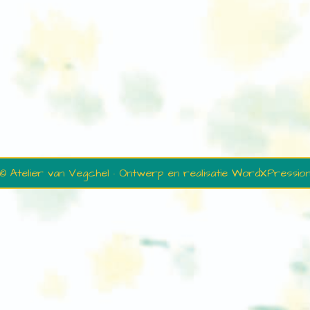
© Atelier van Vegchel · Ontwerp en realisatie
WordXPressio