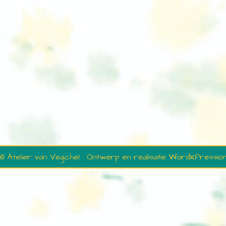
© Atelier van Vegchel · Ontwerp en realisatie
WordXPressio