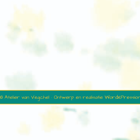
© Atelier van Vegchel · Ontwerp en realisatie
WordXPressio