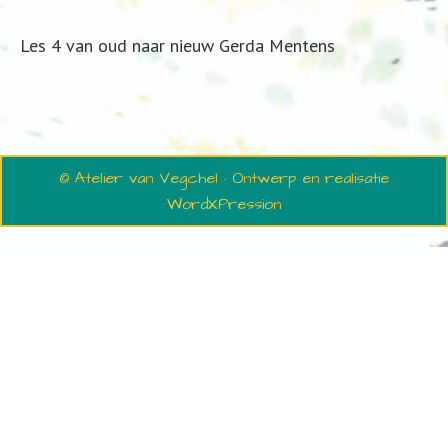
Les 4 van oud naar nieuw Gerda Mentens
© Atelier van Vegchel · Ontwerp en realisatie
WordXPression