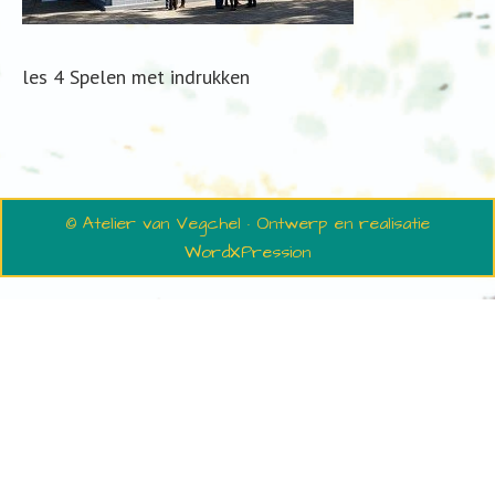
les 4 Spelen met indrukken
© Atelier van Vegchel · Ontwerp en realisatie
WordXPression