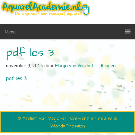
Menu
pdf les 3
november 9, 2015
door
Margo van Vegchel
Reageer
pdf les 3
© Atelier van Vegchel · Ontwerp en realisatie
WordXPression