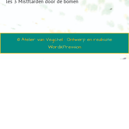
les 3 Mistflarden door de bomen
© Atelier van Vegchel · Ontwerp en realisatie
WordXPression