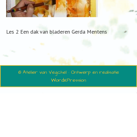
Les 2 Een dak van bladeren Gerda Mentens
© Atelier van Vegchel · Ontwerp en realisatie
WordXPression