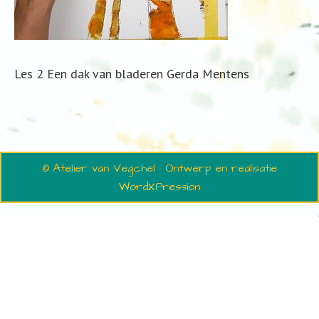
Les 2 Een dak van bladeren Gerda Mentens
© Atelier van Vegchel · Ontwerp en realisatie
WordXPression