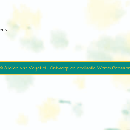
ens
© Atelier van Vegchel · Ontwerp en realisatie
WordXPressio