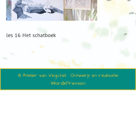
les 16 Het schatboek
© Atelier van Vegchel · Ontwerp en realisatie
WordXPression