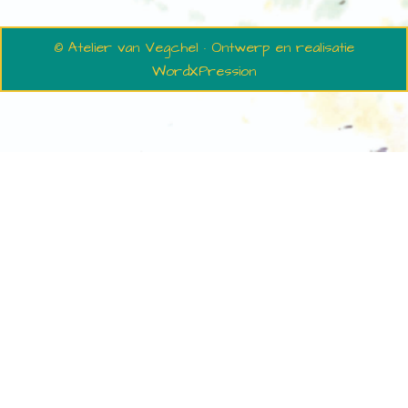
© Atelier van Vegchel · Ontwerp en realisatie
WordXPression