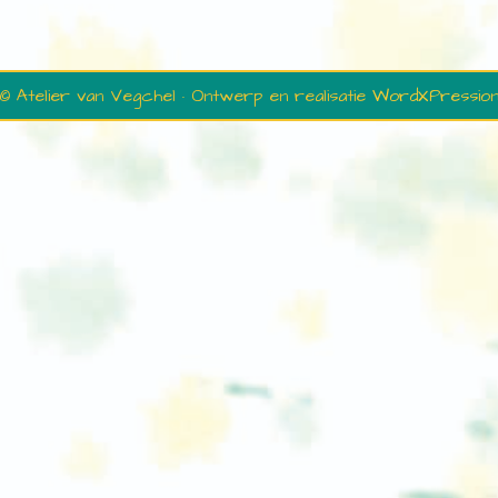
© Atelier van Vegchel · Ontwerp en realisatie
WordXPressio