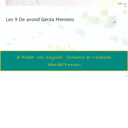
Les 9 De avond Gerda Mentens
© Atelier van Vegchel · Ontwerp en realisatie
WordXPression