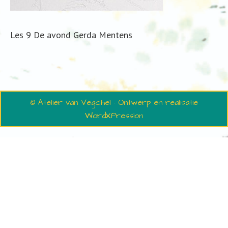
Les 9 De avond Gerda Mentens
© Atelier van Vegchel · Ontwerp en realisatie
WordXPression