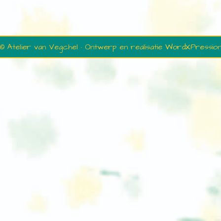
© Atelier van Vegchel · Ontwerp en realisatie
WordXPressio