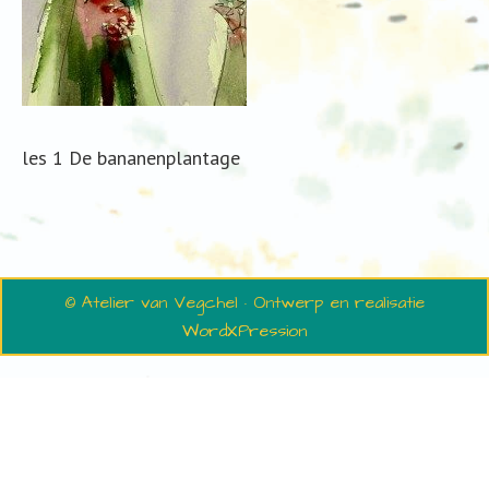
les 1 De bananenplantage
© Atelier van Vegchel · Ontwerp en realisatie
WordXPression