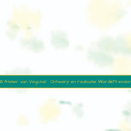
© Atelier van Vegchel · Ontwerp en realisatie
WordXPressio