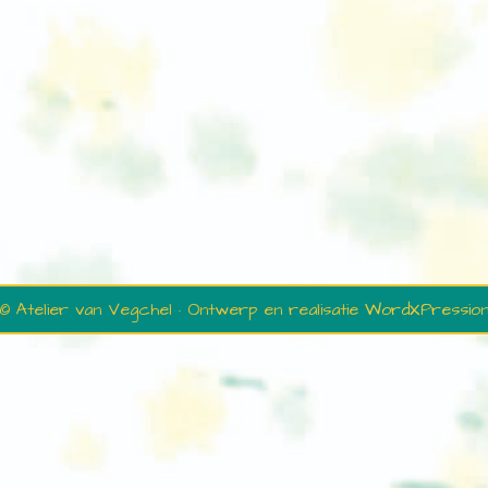
© Atelier van Vegchel · Ontwerp en realisatie
WordXPressio