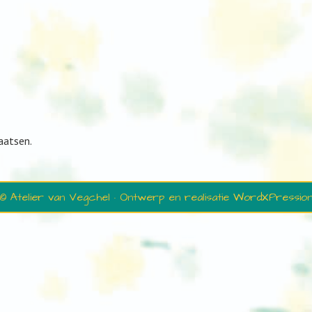
aatsen.
© Atelier van Vegchel · Ontwerp en realisatie
WordXPressio