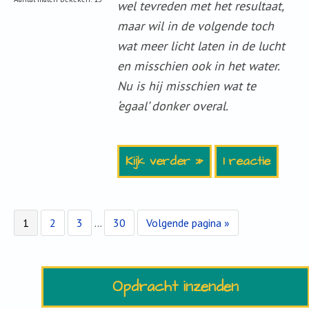
wel tevreden met het resultaat,
maar wil in de volgende toch
wat meer licht laten in de lucht
en misschien ook in het water.
Nu is hij misschien wat te
‘egaal’ donker overal.
Kijk verder »
1 reactie
Pagina
Pagina
Pagina
Interim
Pagina
Ga
1
2
3
…
30
Volgende pagina »
pagina's
naar
zijn
weggelaten
Opdracht inzenden