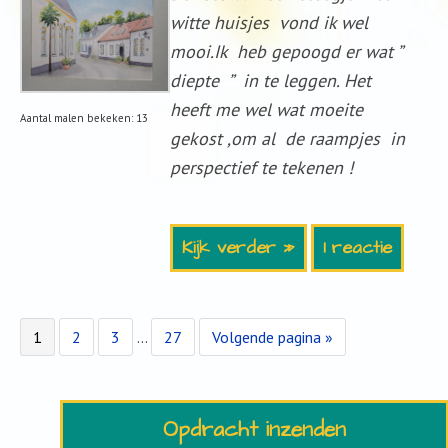
witte huisjes vond ik wel
mooi.Ik heb gepoogd er wat ”
diepte ” in te leggen. Het
heeft me wel wat moeite
Aantal malen bekeken: 13
gekost ,om al de raampjes in
perspectief te tekenen !
Kijk verder »
1 reactie
Pagina
Pagina
Pagina
Interim
Pagina
Ga
1
2
3
…
27
Volgende pagina »
pagina's
naar
zijn
weggelaten
Opdracht inzenden