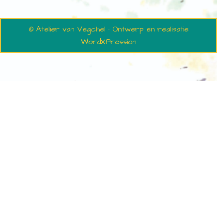
© Atelier van Vegchel · Ontwerp en realisatie
WordXPression