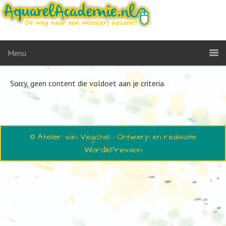
Menu
Sorry, geen content die voldoet aan je criteria.
© Atelier van Vegchel · Ontwerp en realisatie
WordXPression