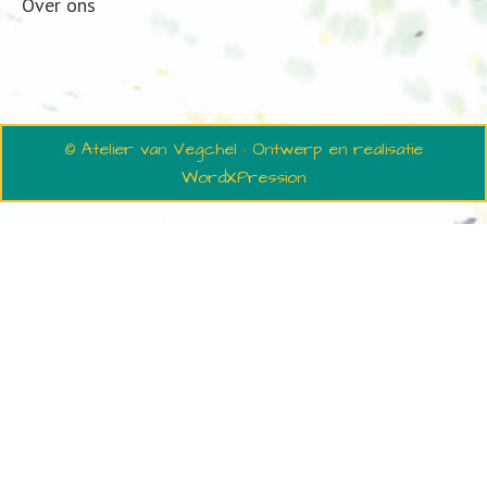
Over ons
© Atelier van Vegchel · Ontwerp en realisatie
WordXPression