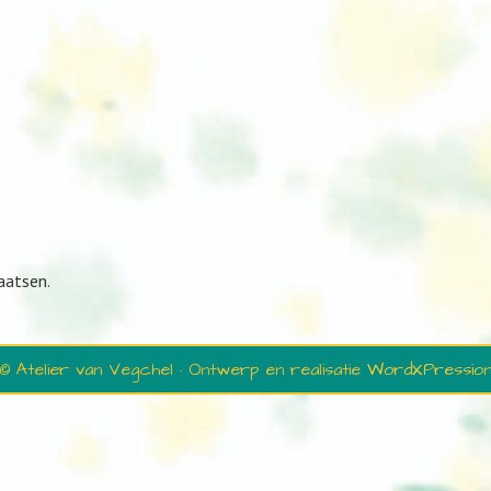
aatsen.
© Atelier van Vegchel · Ontwerp en realisatie
WordXPressio