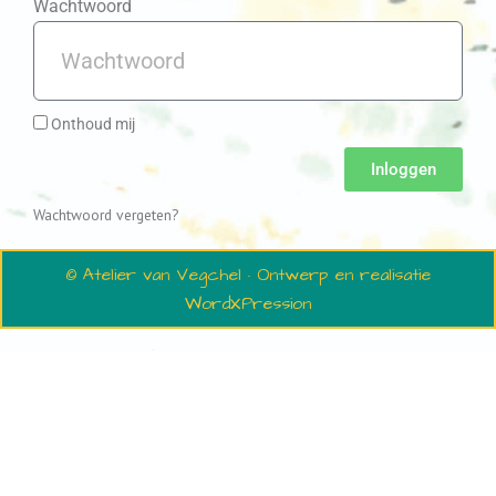
Wachtwoord
Onthoud mij
Inloggen
Wachtwoord vergeten?
© Atelier van Vegchel · Ontwerp en realisatie
WordXPression