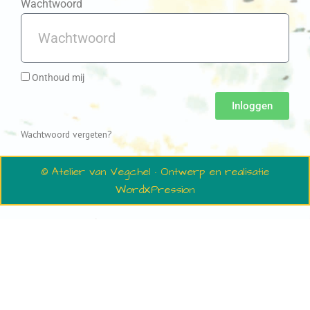
Wachtwoord
Onthoud mij
Inloggen
Wachtwoord vergeten?
© Atelier van Vegchel · Ontwerp en realisatie
WordXPression