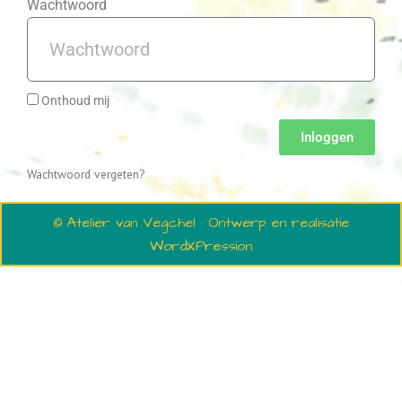
Wachtwoord
Onthoud mij
Inloggen
Wachtwoord vergeten?
© Atelier van Vegchel · Ontwerp en realisatie
WordXPression