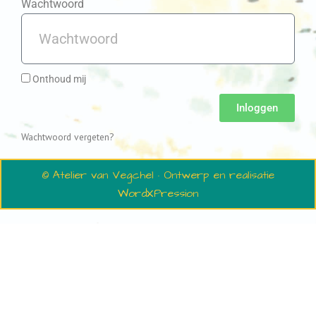
Wachtwoord
Onthoud mij
Inloggen
Wachtwoord vergeten?
© Atelier van Vegchel · Ontwerp en realisatie
WordXPression