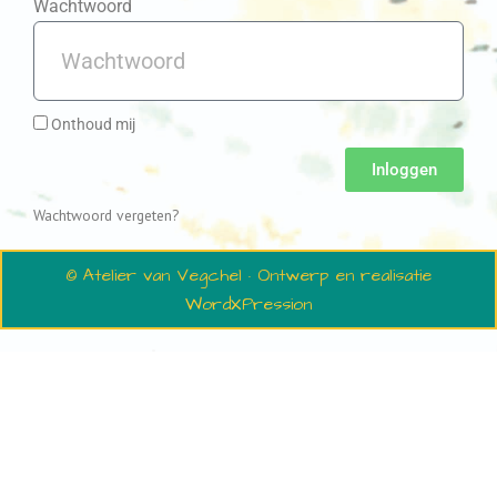
Wachtwoord
Onthoud mij
Inloggen
Wachtwoord vergeten?
© Atelier van Vegchel · Ontwerp en realisatie
WordXPression