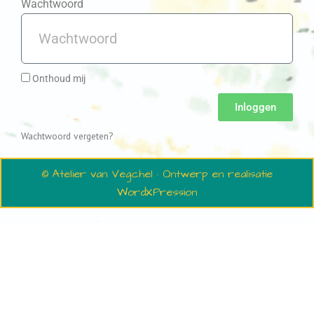
Wachtwoord
Onthoud mij
Inloggen
Wachtwoord vergeten?
© Atelier van Vegchel · Ontwerp en realisatie
WordXPression