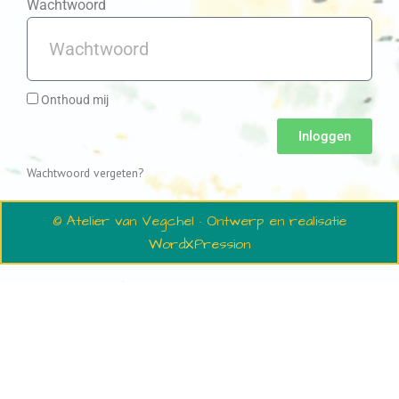
Wachtwoord
Onthoud mij
Inloggen
Wachtwoord vergeten?
© Atelier van Vegchel · Ontwerp en realisatie
WordXPression