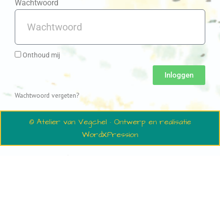
Wachtwoord
Onthoud mij
Inloggen
Wachtwoord vergeten?
© Atelier van Vegchel · Ontwerp en realisatie
WordXPression