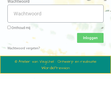
Wachtwoord
Onthoud mij
Inloggen
Wachtwoord vergeten?
© Atelier van Vegchel · Ontwerp en realisatie
WordXPression