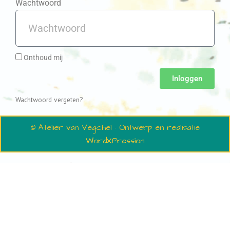
Wachtwoord
Onthoud mij
Inloggen
Wachtwoord vergeten?
© Atelier van Vegchel · Ontwerp en realisatie
WordXPression