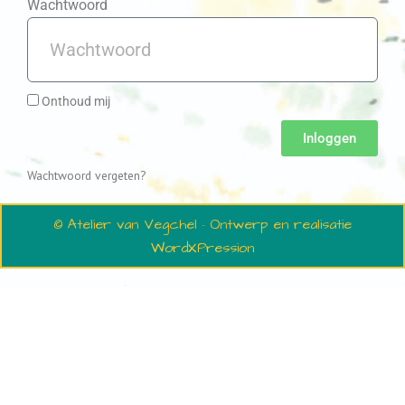
Wachtwoord
Onthoud mij
Inloggen
Wachtwoord vergeten?
© Atelier van Vegchel · Ontwerp en realisatie
WordXPression