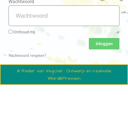
Wachtwoord
Onthoud mij
Inloggen
Wachtwoord vergeten?
© Atelier van Vegchel · Ontwerp en realisatie
WordXPression