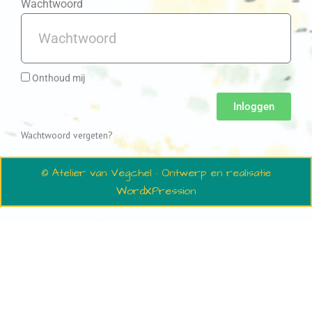
Wachtwoord
Onthoud mij
Inloggen
Wachtwoord vergeten?
© Atelier van Vegchel · Ontwerp en realisatie
WordXPression